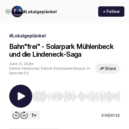
+ Follow
#Lokalgeplänkel
#Lokalgeplänkel
Bahn"frei" - Solarpark Mühlenbeck
und die Lindeneck-Saga
June 21, 2025
•
Share
Dennis Hentschel, Patrick Schumann
•
Season 2
•
Episode 53
Use Left/Right to seek, Home/End to jump to st
0:00
|
41:32