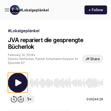
+ Follow
#Lokalgeplänkel
#Lokalgeplänkel
JVA repariert die gesprengte
Bücherlok
February 14, 2026
•
Share
Dennis Hentschel, Patrick Schumann
•
Season 3
•
Episode 87
Use Left/Right to seek, Home/End to jump to st
0:00
|
44:26