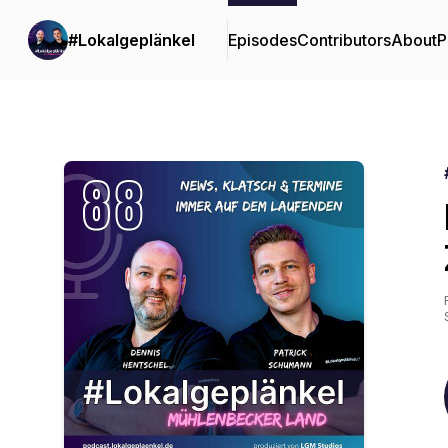
#Lokalgeplänkel
Episodes
Contributors
About
P