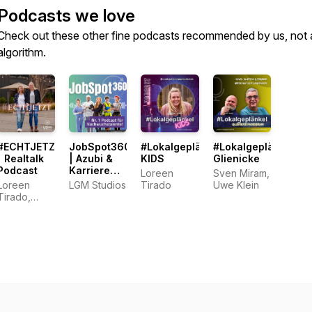
Podcasts we love
Check out these other fine podcasts recommended by us, not 
algorithm.
#ECHTJETZT
JobSpot360
#Lokalgeplänkel
#Lokalgeplänkel
| Realtalk
| Azubi &
KIDS
Glienicke
Podcast
Karriere
Loreen
Sven Miram,
Podcast
Loreen
LGM Studios
Tirado
Uwe Klein
Tirado,
Christine
Bäker