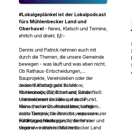
#Lokalgeplänkel ist der Lokalpodcast
fürs Mühlenbecker Land und
Oberhavel
- News, Klatsch und Termine,
ehrlich und direkt. 🙌✨
Dennis und Patrick nehmen euch mit
durch die Themen, die unsere Gemeinde
bewegen - was läuft und was eben nicht.
Ob Rathaus-Entscheidungen,
Bauprojekte, Vereinsleben oder der
neueste Klatsch aus Schildow,
Jeden Samstag geht es um
Mühlenbeck, Zühlsdorf und Schönfließ:
Kommunalpolitik, Ehrenamt, lokale
Hier bekommt ihr alles auf den Punkt.
Unternehmen und alles, was die
Keine trockenen Amtsblätter, sondern
Menschen in Oberhavel beschäftigt -
echte Gespräche über das, was vor eurer
dazu Termine, die ihr nicht verpassen
Haustür passiert.
solltet, und Hintergründe, die ihr so
Für Bürger, Neubürger, Unternehmer und
nirgendwo anders bekommt.
Vereine - mitten im Mühlenbecker Land