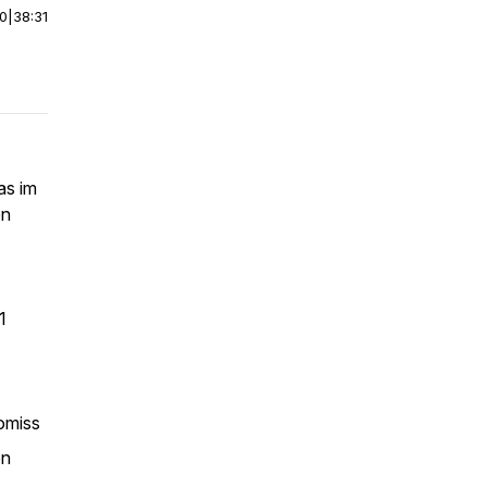
00
|
38:31
as im
on
1
omiss
en