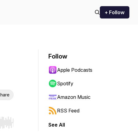
+ Follow
Follow
Apple Podcasts
Spotify
hare
Amazon Music
RSS Feed
See All
r end. Hold shift to jump forward or backward.