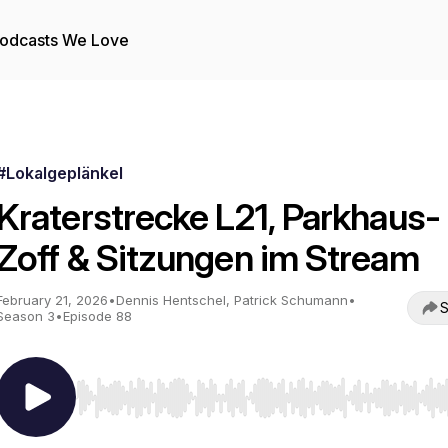
odcasts We Love
#Lokalgeplänkel
Kraterstrecke L21, Parkhaus-
Zoff & Sitzungen im Stream
February 21, 2026
•
Dennis Hentschel, Patrick Schumann
•
S
Season 3
•
Episode 88
Use Left/Right to seek, Home/End to jump to start o