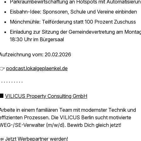
Parkraumbewirtschaftung an Hotspots mit Automatisieru
Eisbahn-Idee: Sponsoren, Schule und Vereine einbinden
Mönchmühle: Teilförderung statt 100 Prozent Zuschuss
Einladung zur Sitzung der Gemeindevertretung am Monta
18:30 Uhr im Bürgersaal
Aufzeichnung vom: 20.02.2026
👉
podcast.lokalgeplaenkel.de
 · · · · · · · · ·
🏢
VILICUS Property Consulting GmbH
Arbeite in einem familiären Team mit modernster Technik und
effizienten Prozessen. Die VILICUS Berlin sucht motivierte
WEG-/SE-Verwalter (m/w/d). Bewirb Dich gleich jetzt!
📣
Jetzt Werbepartner werden!