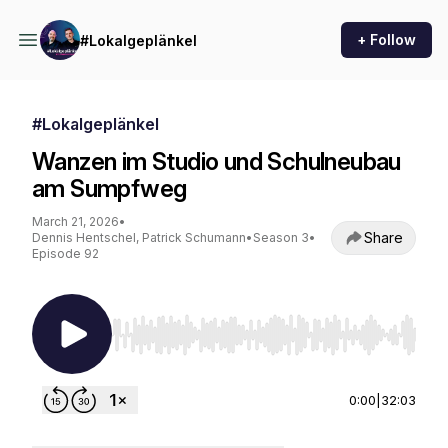
+ Follow
#Lokalgeplänkel
#Lokalgeplänkel
Wanzen im Studio und Schulneubau
am Sumpfweg
March 21, 2026
•
Share
Dennis Hentschel, Patrick Schumann
•
Season 3
•
Episode 92
Use Left/Right to seek, Home/End to jump to st
0:00
|
32:03