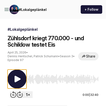
+ Follow
#Lokalgeplänkel
#Lokalgeplänkel
Zühlsdorf kriegt 770.000 - und
Schildow testet Eis
April 25, 2026
•
Share
Dennis Hentschel, Patrick Schumann
•
Season 3
•
Episode 97
Use Left/Right to seek, Home/End to jump to st
0:00
|
32:40